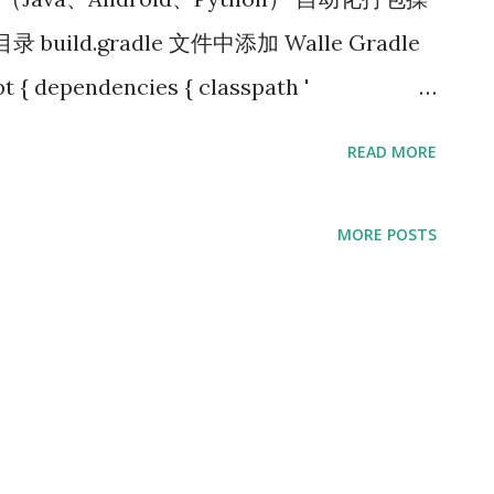
 build.gradle 文件中添加 Walle Gradle
dependencies { classpath '
gin:1.1.6 ' } } 当前 app 的 build.gradle 文件
READ MORE
道号的AAR apply plugin : ' walle '
 ' com.meituan.android.walle:library:1.1.6
MORE POSTS
 channel = WalleChannelReader .
icationContext()); 2. 打一个签名的apk 3. 将项
 文件（如果没有请新建一个）、打包好的 apk 文
hon 中配置信息 # android_build_tools
h = '
id/SDK/build-tools/28.0.0/ ' # 生成的文